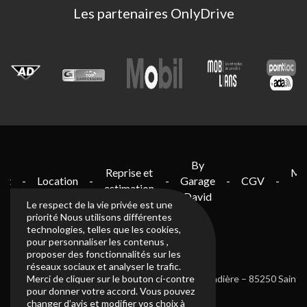
Les partenaires OnlyDrive
By
Reprise et
Me
nt
-
Location
-
-
Garage
-
CGV
-
estimation
lé
David
Le respect de la vie privée est une
priorité Nous utilisons différentes
technologies, telles que les cookies,
pour personnaliser les contenus ,
proposer des fonctionnalités sur les
réseaux sociaux et analyser le trafic.
02 51 31 08 68 – ZI du Grand Moulin, ZI de la lérandière – 85250 Saint-
Merci de cliquer sur le bouton ci-contre
pour donner votre accord. Vous pouvez
Fulgent
changer d’avis et modifier vos choix à